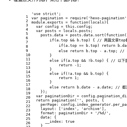
'use strict'
;
1
var
 pagination = 
require
(
'hexo-pagination'
2
module
.
exports
 = 
function
(
locals
){
3
var
 config = 
this
.
config
;
4
var
 posts = locals.
posts
;
5
    posts.
data
 = posts.
data
.
sort
(
function
(
6
if
(a.
top
 && b.
top
) { 
// 两篇文章to
7
if
(a.
top
 == b.
top
) 
return
 b.
da
8
9
else
return
 b.
top
 - a.
top
; 
//
10
        }
11
else
if
(a.
top
 && !b.
top
) { 
// 以
12
return
 -
1
;
13
        }
14
else
if
(!a.
top
 && b.
top
) {
15
return
1
;
16
        }
17
else
return
 b.
date
 - a.
date
; 
// 
18
    });
19
var
 paginationDir = config.
pagination_di
20
return
pagination
(
''
, posts, {
21
perPage
: config.
index_generator
.
per_pa
22
layout
: [
'index'
, 
'archive'
],
23
format
: paginationDir + 
'/%d/'
,
24
data
: {
25
__index
: 
true
26
    }