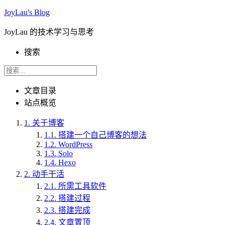
JoyLau's Blog
JoyLau 的技术学习与思考
搜索
文章目录
站点概览
1.
关于博客
1.1.
搭建一个自己博客的想法
1.2.
WordPress
1.3.
Solo
1.4.
Hexo
2.
动手干活
2.1.
所需工具软件
2.2.
搭建过程
2.3.
搭建完成
2.4.
文章置顶