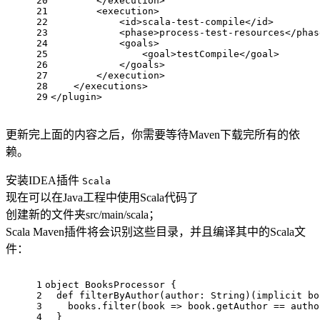
20
</
execution
>
21
<
execution
>
22
<
id
>
scala-test-compile
</
id
>
23
<
phase
>
process-test-resources
</
phas
24
<
goals
>
25
<
goal
>
testCompile
</
goal
>
26
</
goals
>
27
</
execution
>
28
</
executions
>
29
</
plugin
>
更新完上面的内容之后，你需要等待Maven下载完所有的依
赖。
安装IDEA插件
Scala
现在可以在Java工程中使用Scala代码了
创建新的文件夹src/main/scala；
Scala Maven插件将会识别这些目录，并且编译其中的Scala文
件：
1
object BooksProcessor {
2
  def 
filterByAuthor
(author: String)
(implicit bo
3
    books.filter(book => book.getAuthor == autho
4
  }