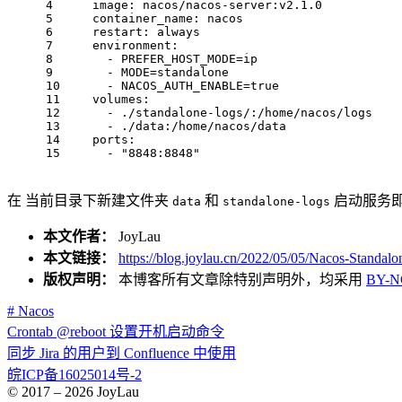
4
image:
nacos/nacos-server:v2.1.0
5
container_name:
nacos
6
restart:
always
7
environment:
8
-
PREFER_HOST_MODE=ip
9
-
MODE=standalone
10
-
NACOS_AUTH_ENABLE=true
11
volumes:
12
-
./standalone-logs/:/home/nacos/logs
13
-
./data:/home/nacos/data
14
ports:
15
-
"8848:8848"
在 当前目录下新建文件夹
和
启动服务
data
standalone-logs
本文作者：
JoyLau
本文链接：
https://blog.joylau.cn/2022/05/05/Nacos-Standalo
版权声明：
本博客所有文章除特别声明外，均采用
BY-N
# Nacos
Crontab @reboot 设置开机启动命令
同步 Jira 的用户到 Confluence 中使用
皖ICP备16025014号-2
© 2017 –
2026
JoyLau