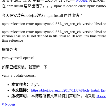
发表于
2017-11-07
更新于
2026-07-21
分类于
Node篇
阅读次数
在 npm install 居然出错了。。。npm: relocation error: npm: symbol SSL_set
今天在安装完nodejs后执行 npm install 居然出错了
npm: relocation error: npm: symbol SSL_set_cert_cb, version libssl.so.1
npm: relocation error: npm: symbol SSL_set_cert_cb, version libssl.so.
version libssl.so.10 not defined in file libssl.so.10 with link time ref
time reference
解决办法：
yum -y install openssl
如果已经安装，就更新一下
yum -y update openssl
本文作者：
JoyLau
本文链接：
https://blog.joylau.cn/2017/11/07/Node-Install-Err
版权声明：
本博客所有文章除特别声明外，均采用
BY-N
# Nodejs