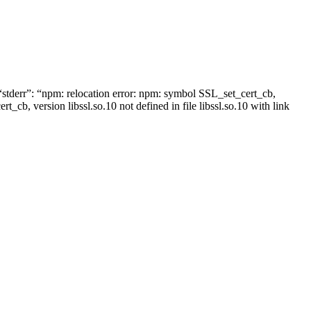
, “stderr”: “npm: relocation error: npm: symbol SSL_set_cert_cb,
rt_cb, version libssl.so.10 not defined in file libssl.so.10 with link