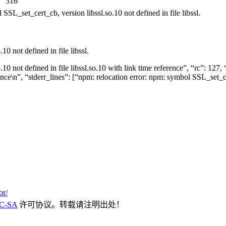
：
316
_cert_cb, version libssl.so.10 not defined in file libssl.
0 not defined in file libssl.
10 not defined in file libssl.so.10 with link time reference”, “rc”: 127
erence\n”, “stderr_lines”: [“npm: relocation error: npm: symbol SSL_set_ce
or/
C-SA
许可协议。转载请注明出处！