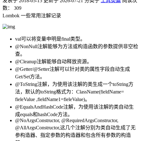
发表于
2018-05-15
更新于
2026-07-21
分类于
工具类篇
阅读次
数：
309
Lombok 一些常用注解记录
val可以将变量申明是final类型。
@NonNull注解能够为方法或构造函数的参数提供非空检
查。
@Cleanup注解能够自动释放资源。
@Getter/@Setter注解可以针对类的属性字段自动生成
Get/Set方法。
@ToString注解，为使用该注解的类生成一个toString方
法，默认的toString格式为：ClassName(fieldName=
fieleValue ,fieldName1=fieleValue)。
@EqualsAndHashCode注解，为使用该注解的类自动生
成equals和hashCode方法。
@NoArgsConstructor, @RequiredArgsConstructor,
@AllArgsConstructor,这几个注解分别为类自动生成了无
参构造器、指定参数的构造器和包含所有参数的构造