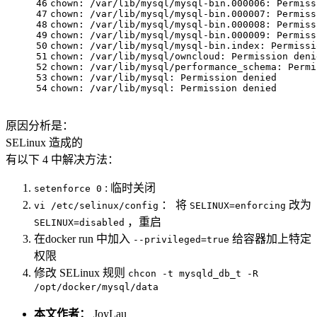
46
chown: /var/lib/mysql/mysql-bin.000006: Permiss
47
chown: /var/lib/mysql/mysql-bin.000007: Permiss
48
chown: /var/lib/mysql/mysql-bin.000008: Permiss
49
chown: /var/lib/mysql/mysql-bin.000009: Permiss
50
chown: /var/lib/mysql/mysql-bin.index: Permissi
51
chown: /var/lib/mysql/owncloud: Permission deni
52
chown: /var/lib/mysql/performance_schema: Permi
53
chown: /var/lib/mysql: Permission denied
54
chown: /var/lib/mysql: Permission denied
原因分析是：
SELinux 造成的
有以下 4 中解决方法：
: 临时关闭
setenforce 0
： 将
改为
vi /etc/selinux/config
SELINUX=enforcing
，重启
SELINUX=disabled
在docker run 中加入
给容器加上特定
--privileged=true
权限
修改 SELinux 规则
chcon -t mysqld_db_t -R
/opt/docker/mysql/data
本文作者：
JoyLau