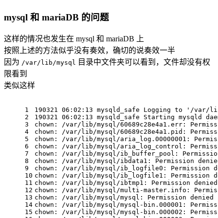
mysql 和 mariaDB 的问题
这样的情况也发生在 mysql 和 mariaDB 上
按照上述的方法似乎没有奏效，确切的说奏效一半
因为
目录中文件夹可以看到，文件却没有权
/var/lib/mysql
限看到
类似这样
1
190321 06:02:13 mysqld_safe Logging to '/var/li
2
190321 06:02:13 mysqld_safe Starting mysqld dae
3
chown: /var/lib/mysql/60689c28e4a1.err: Permiss
4
chown: /var/lib/mysql/60689c28e4a1.pid: Permiss
5
chown: /var/lib/mysql/aria_log.00000001: Permis
6
chown: /var/lib/mysql/aria_log_control: Permiss
7
chown: /var/lib/mysql/ib_buffer_pool: Permissio
8
chown: /var/lib/mysql/ibdata1: Permission denie
9
chown: /var/lib/mysql/ib_logfile0: Permission d
10
chown: /var/lib/mysql/ib_logfile1: Permission d
11
chown: /var/lib/mysql/ibtmp1: Permission denied
12
chown: /var/lib/mysql/multi-master.info: Permis
13
chown: /var/lib/mysql/mysql: Permission denied
14
chown: /var/lib/mysql/mysql-bin.000001: Permiss
15
chown: /var/lib/mysql/mysql-bin.000002: Permiss