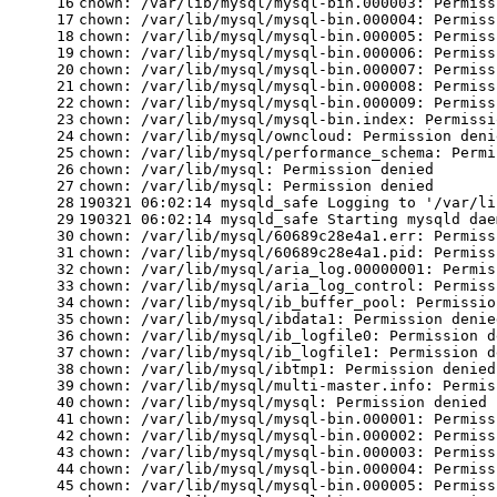
16
chown: /var/lib/mysql/mysql-bin.000003: Permiss
17
chown: /var/lib/mysql/mysql-bin.000004: Permiss
18
chown: /var/lib/mysql/mysql-bin.000005: Permiss
19
chown: /var/lib/mysql/mysql-bin.000006: Permiss
20
chown: /var/lib/mysql/mysql-bin.000007: Permiss
21
chown: /var/lib/mysql/mysql-bin.000008: Permiss
22
chown: /var/lib/mysql/mysql-bin.000009: Permiss
23
chown: /var/lib/mysql/mysql-bin.index: Permissi
24
chown: /var/lib/mysql/owncloud: Permission deni
25
chown: /var/lib/mysql/performance_schema: Permi
26
chown: /var/lib/mysql: Permission denied
27
chown: /var/lib/mysql: Permission denied
28
190321 06:02:14 mysqld_safe Logging to '/var/li
29
190321 06:02:14 mysqld_safe Starting mysqld dae
30
chown: /var/lib/mysql/60689c28e4a1.err: Permiss
31
chown: /var/lib/mysql/60689c28e4a1.pid: Permiss
32
chown: /var/lib/mysql/aria_log.00000001: Permis
33
chown: /var/lib/mysql/aria_log_control: Permiss
34
chown: /var/lib/mysql/ib_buffer_pool: Permissio
35
chown: /var/lib/mysql/ibdata1: Permission denie
36
chown: /var/lib/mysql/ib_logfile0: Permission d
37
chown: /var/lib/mysql/ib_logfile1: Permission d
38
chown: /var/lib/mysql/ibtmp1: Permission denied
39
chown: /var/lib/mysql/multi-master.info: Permis
40
chown: /var/lib/mysql/mysql: Permission denied
41
chown: /var/lib/mysql/mysql-bin.000001: Permiss
42
chown: /var/lib/mysql/mysql-bin.000002: Permiss
43
chown: /var/lib/mysql/mysql-bin.000003: Permiss
44
chown: /var/lib/mysql/mysql-bin.000004: Permiss
45
chown: /var/lib/mysql/mysql-bin.000005: Permiss